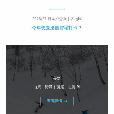
2026/27 日本滑雪團｜各地區
今年想去邊個雪場打卡？
長野
白馬｜野澤｜斑尾｜志賀 等
查看詳情