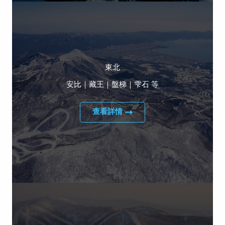
東北
安比｜藏王｜盤梯｜雫石 等
查看詳情